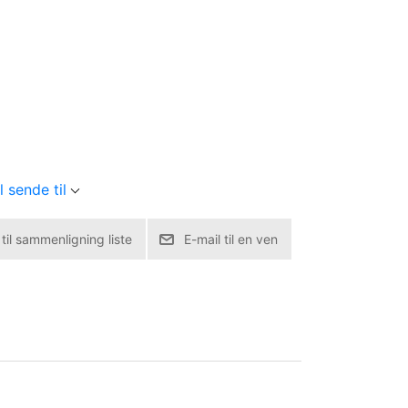
 sende til
j til sammenligning liste
E-mail til en ven