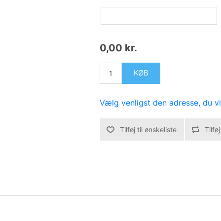
0,00 kr.
KØB
Vælg venligst den adresse, du vil
Tilføj til ønskeliste
Tilfø