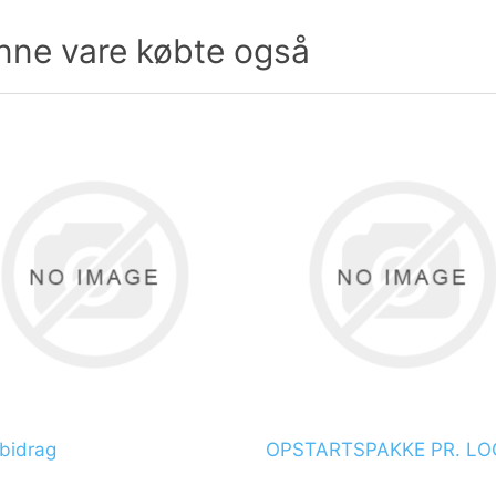
nne vare købte også
øbidrag
OPSTARTSPAKKE PR. L